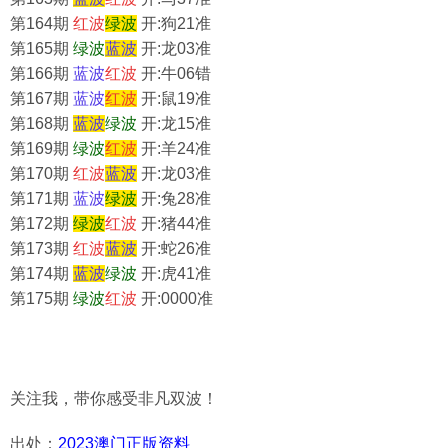
第164期
红波
绿
波
开:狗21准
第165期
绿
波
蓝
波
开:龙03准
第166期
蓝
波
红波
开:牛06错
第167期
蓝
波
红波
开:鼠19准
第168期
蓝
波
绿
波
开:龙15准
第169期
绿
波
红波
开:羊24准
第170期
红波
蓝
波
开:龙03准
第171期
蓝
波
绿
波
开:兔28准
第172期
绿
波
红波
开:猪44准
第173期
红波
蓝
波
开:蛇26准
第174期
蓝
波
绿
波
开:虎41准
第175期
绿
波
红波
开:0000准
关注我，带你感受非凡双波！
出处：
2023澳门正版资料