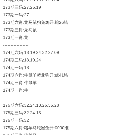
173期三码:
27.25.19
173期一码:27
173期六肖:龙马鼠狗兔鸡开:蛇26错
173期三肖:龙马鼠
173期一肖:龙
-----------------
174期六码:18.19.24.32.27.09
174期三码:
18.19.24
174期一码:18
174期六肖:牛鼠羊猪龙狗开:虎41错
174期三肖:牛鼠羊
174期一肖:牛
-----------------
175期六码:32.24.13.26.35.28
175期三码:
32.24.13
175期一码:32
175期六肖:猪羊马蛇猴兔开:0000准