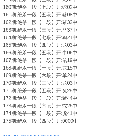
160期:绝杀一段【七段】开:蛇02中
161期:绝杀一段【五段】开:猪08中
162期:绝杀一段【二段】开:猪32中
163期:绝杀一段【三段】开:马37中
164期:绝杀一段【七段】开:狗21中
165期:绝杀一段【四段】开:龙03中
166期:绝杀一段【五段】开:牛06中
167期:绝杀一段【二段】开:鼠19中
168期:绝杀一段【一段】开:龙15中
169期:绝杀一段【六段】开:羊24中
170期:绝杀一段【三段】开:龙03中
171期:绝杀一段【五段】开:兔28中
172期:绝杀一段【一段】开:猪44中
173期:绝杀一段【六段】开:蛇26中
174期:绝杀一段【二段】开:虎41中
175期:绝杀一段【四段】开:0000中