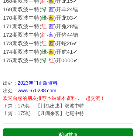
168期双波中特(
红
-
蓝
)开龙15✔
169期双波中特(
绿
-
蓝
)开羊24错
170期双波中特(
绿
-
蓝
)开龙03✔
171期双波中特(
红
-
蓝
)开兔28错
172期双波中特(
红
-
蓝
)开猪44错
173期双波中特(
红
-
蓝
)开蛇26✔
174期双波中特(
绿
-
蓝
)开虎41✔
175期双波中特(
绿
-
红
)开0000✔
出处：
2023澳门正版资料
出处：
www.670288.com
欢迎向您的朋友推荐本站或本资料，一起交流！
下篇：175期：【川岛出逃】双波中特
上篇：175期：【凡间来客】七尾中特
返回首页