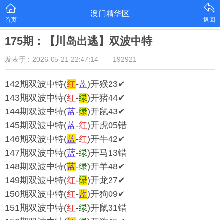
澳门精华区
首页
返回
175期：【川岛出逃】双波中特
发表于：2026-05-21 22:47:14
192921
142期双波中特(
红
-
蓝
)开猴23✔
143期双波中特(
红
-
绿
)开猪44✔
144期双波中特(
蓝
-
绿
)开鼠43✔
145期双波中特(
蓝
-
红
)开虎05错
146期双波中特(
蓝
-
红
)开牛42✔
147期双波中特(
蓝
-
绿
)开马13错
148期双波中特(
蓝
-
绿
)开羊48✔
149期双波中特(
红
-
绿
)开龙27✔
150期双波中特(
红
-
蓝
)开狗09✔
151期双波中特(
红
-
绿
)开鼠31错