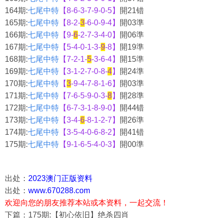
164期:
七尾中特
【8-6-3-7-9-0-5】
開21错
165期:
七尾中特
【8-2-
3
-6-0-9-4】
開03準
166期:
七尾中特
【9-
6
-2-7-3-4-0】
開06準
167期:
七尾中特
【5-4-0-1-3-
9
-8】
開19準
168期:
七尾中特
【
7-2-
1
-
5
-3-6-4
】
開15準
169期:
七尾中特
【3-1-2-7-0-8-
4
】
開24準
170期:
七尾中特
【
3
-9-4-7-8-1-6】
開03準
171期:
七尾中特
【7-6-5-9-0-3-
8
】
開28準
172期:
七尾中特
【6-7-3-1-8-9-0】
開44错
173期:
七尾中特
【3-4-
6
-8-1-2-7】
開26準
174期:
七尾中特
【3-5-4-0-6-8-2】
開41错
175期:
七尾中特
【9-1-6-5-4-0-3】
開00準
出处：
2023澳门正版资料
出处：
www.670288.com
欢迎向您的朋友推荐本站或本资料，一起交流！
下篇：175期:【初心依旧】绝杀四肖