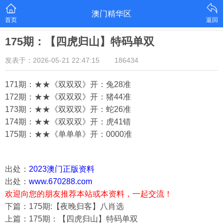
澳门精华区
首页
返回
175期：【四虎归山】特码单双
发表于：2026-05-21 22:47:15
186434
171期：★★《双双双》开：兔28
准
172期：★★《双双双》开：猪44
准
173期：★★《双双双》开：蛇26
准
174期：★★《双双双》开：虎41错
175期：★★《单单单》开：000
0准
出处：
2023澳门正版资料
出处：
www.670288.com
欢迎向您的朋友推荐本站或本资料，一起交流！
下篇：175期:【夜晚归客】八肖选
上篇：175期：【四虎归山】特码单双