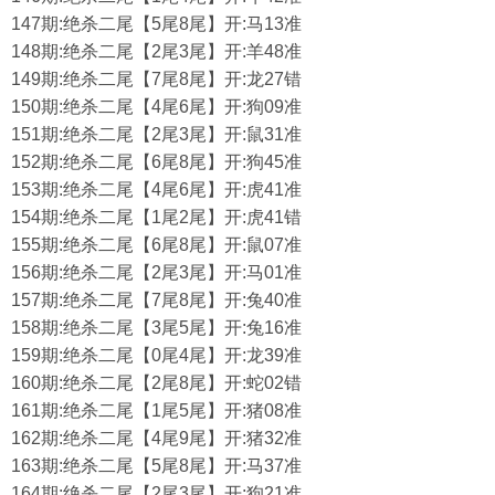
147期:绝杀二尾【5尾8尾】开:马13准
148期:绝杀二尾【2尾3尾】开:羊48准
149期:绝杀二尾【7尾8尾】开:龙27错
150期:绝杀二尾【4尾6尾】开:狗09准
151期:绝杀二尾【2尾3尾】开:鼠31准
152期:绝杀二尾【6尾8尾】开:狗45准
153期:绝杀二尾【4尾6尾】开:虎41准
154期:绝杀二尾【1尾2尾】开:虎41错
155期:绝杀二尾【6尾8尾】开:鼠07准
156期:绝杀二尾【2尾3尾】开:马01准
157期:绝杀二尾【7尾8尾】开:兔40准
158期:绝杀二尾【3尾5尾】开:兔16准
159期:绝杀二尾【0尾4尾】开:龙39准
160期:绝杀二尾【2尾8尾】开:蛇02错
161期:绝杀二尾【1尾5尾】开:猪08准
162期:绝杀二尾【4尾9尾】开:猪32准
163期:绝杀二尾【5尾8尾】开:马37准
164期:绝杀二尾【2尾3尾】开:狗21准