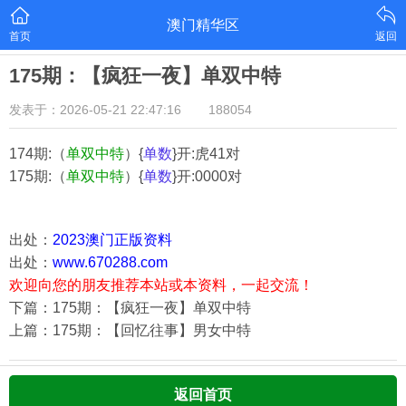
澳门精华区
首页
返回
175期：【疯狂一夜】单双中特
发表于：2026-05-21 22:47:16
188054
174期:（
单双中特
）{
单数
}开:虎41对
175期:（
单双中特
）{
单数
}开:0000对
出处：
2023澳门正版资料
出处：
www.670288.com
欢迎向您的朋友推荐本站或本资料，一起交流！
下篇：175期：【疯狂一夜】单双中特
上篇：175期：【回忆往事】男女中特
返回首页