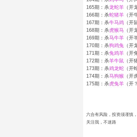
165期：杀
龙蛇羊
（开龙
166期：杀
蛇猪羊
（开牛
167期：杀
牛马鸡
（开鼠
168期：杀
虎猴马
（开龙
169期：杀
马牛羊
（开羊
170期：杀
狗鸡兔
（开龙
171期：杀
兔鸡羊
（开兔
172期：杀
羊牛鼠
（开猪
173期：杀
鸡龙蛇
（开蛇
174期：杀
马狗猴
（开虎
175期：杀
虎兔羊
（开？
六合有风险，投资须谨慎
关注我，不迷路