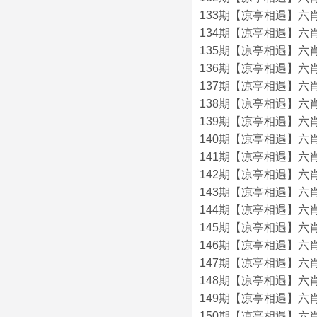
133期【凉亭相遇】六
134期【凉亭相遇】六
135期【凉亭相遇】六
136期【凉亭相遇】六
137期【凉亭相遇】六
138期【凉亭相遇】六
139期【凉亭相遇】六
140期【凉亭相遇】六
141期【凉亭相遇】六
142期【凉亭相遇】六
143期【凉亭相遇】六
144期【凉亭相遇】六
145期【凉亭相遇】六
146期【凉亭相遇】六
147期【凉亭相遇】六
148期【凉亭相遇】六
149期【凉亭相遇】六
150期【凉亭相遇】六