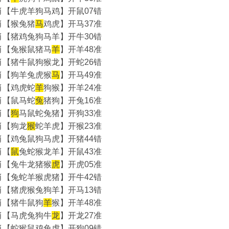
肖【牛虎羊狗马鸡】
开鼠07错
肖【猴兔猪
马
鸡虎】
开马37准
肖【猪鸡兔狗马羊】
开牛30错
肖【兔猴鼠猪马
羊
】
开羊48准
肖【猪牛鼠狗猴龙】
开蛇26错
肖【狗羊兔虎猴
马
】
开马49准
肖【鸡虎蛇
羊
狗猴】
开羊24准
肖【鼠马蛇
兔
猪狗】
开兔16准
肖【
狗
马鼠蛇兔猪】
开狗33准
肖【狗龙
猴
蛇羊虎】
开猴23准
肖【鸡兔鼠狗马虎】
开猪44错
肖【
鼠
兔蛇猴龙羊】
开鼠43准
肖【兔牛龙猪猴
虎
】
开虎05准
肖【兔蛇羊猴虎猪】
开牛42错
肖【猪虎猴兔狗羊】
开马13错
肖【猪牛鼠狗
羊
猴】
开羊48准
肖【马虎兔狗牛
龙
】
开龙27准
肖【蛇猴鼠鸡兔虎】
开狗09错