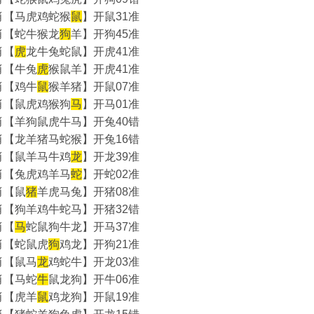
肖【马虎鸡蛇猴
鼠
】
开鼠31准
肖【蛇牛猴龙
狗
羊】
开狗45准
肖【
虎
龙牛兔蛇鼠】
开虎41准
肖【牛兔
虎
猴鼠羊】
开虎41准
肖【鸡牛
鼠
猴羊猪】
开鼠07准
肖【鼠虎鸡猴狗
马
】
开马01准
肖【羊狗鼠虎牛马】
开兔40错
肖【龙羊猪马蛇猴】
开兔16错
肖【鼠羊马牛鸡
龙
】
开龙39准
肖【兔虎鸡羊马
蛇
】
开蛇02准
肖【鼠
猪
羊虎马兔】
开猪08准
肖【狗羊鸡牛蛇马】
开猪32错
肖【
马
蛇鼠狗牛龙】
开马37准
肖【蛇鼠虎
狗
鸡龙】
开狗21准
肖【鼠马
龙
鸡蛇牛】
开龙03准
肖【马蛇
牛
鼠龙狗】
开牛06准
肖【虎羊
鼠
鸡龙狗】
开鼠19准