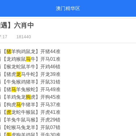
澳门精华区
相遇】六肖中
:17
181440
肖【
猪
羊狗鸡鼠龙】
开猪44准
肖【龙鸡猴鼠
马
牛】
开马01准
肖【猴龙蛇鼠羊牛】
开鸡46错
肖【猪虎
龙
马牛蛇】
开龙39准
肖【牛兔猴鸡猪羊】
开鼠31错
肖【猪
马
羊兔猴蛇】
开马49准
肖【羊鸡兔龙
狗
虎】
开狗45准
肖【狗虎
马
牛猪羊】
开马37准
肖【
虎
龙蛇牛猴鼠】
开虎41准
肖【羊兔牛鼠马猴】
开虎29错
肖【蛇猴马兔龙羊】
开鼠07错
肖【
牛
虎狗羊鸡鼠】
开牛30准