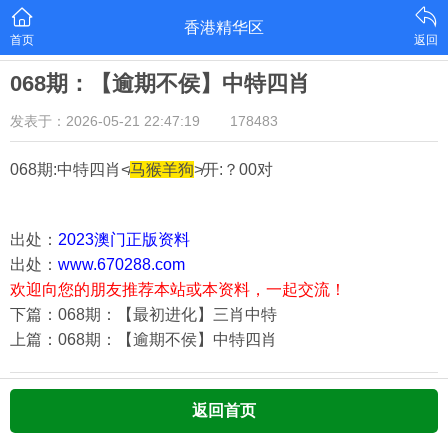
香港精华区
首页
返回
068期：【逾期不侯】中特四肖
发表于：2026-05-21 22:47:19
178483
068期:中特四肖≮
马猴羊狗
≯开:？00对
出处：
2023澳门正版资料
出处：
www.670288.com
欢迎向您的朋友推荐本站或本资料，一起交流！
下篇：068期：【最初进化】三肖中特
上篇：068期：【逾期不侯】中特四肖
返回首页