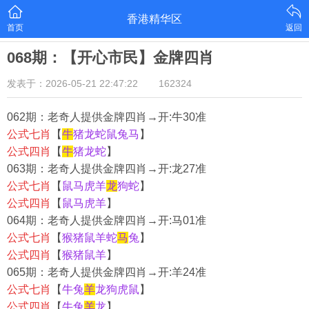
香港精华区
首页
返回
068期：【开心市民】金牌四肖
发表于：2026-05-21 22:47:22
162324
062期：老奇人提供金牌四肖→开:牛30准
公式七肖
【
牛
猪龙蛇鼠兔马
】
公式四肖
【
牛
猪龙蛇
】
063期：老奇人提供金牌四肖→开:龙27准
公式七肖
【
鼠马虎羊
龙
狗蛇
】
公式四肖
【
鼠马虎羊
】
064期：老奇人提供金牌四肖→开:马01准
公式七肖
【
猴猪鼠羊蛇
马
兔
】
公式四肖
【
猴猪鼠羊
】
065期：老奇人提供金牌四肖→开:羊24准
公式七肖
【
牛兔
羊
龙狗虎鼠
】
公式四肖
【
牛兔
羊
龙
】