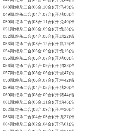
048期:绝杀二合{06合.10合}(开:马49)准
049期:绝杀二合{04合.07合}(开:猪08)准
050期:绝杀二合{03合.11合}(开:兔40)准
051期:绝杀二合{06合.09合}(开:兔28)准
052期:绝杀二合{04合.05合}(开:鸡22)错
053期:绝杀二合{03合.12合}(开:鼠19)准
054期:绝杀二合{06合.09合}(开:兔16)准
055期:绝杀二合{05合.07合}(开:猪08)准
056期:绝杀二合{04合.09合}(开:狗33)准
057期:绝杀二合{03合.06合}(开:虎47)准
058期:绝杀二合{06合.07合}(开:牛42)错
059期:绝杀二合{04合.05合}(开:猪20)准
060期:绝杀二合{08合.09合}(开:猪44)错
061期:绝杀二合{05合.11合}(开:鸡46)准
062期:绝杀二合{03合.09合}(开:牛30)准
063期:绝杀二合{04合.05合}(开:龙27)准
064期:绝杀二合{02合.04合}(开:马01)准