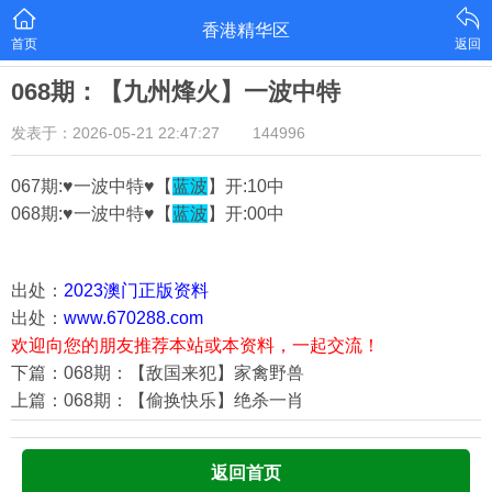
香港精华区
首页
返回
068期：【九州烽火】一波中特
发表于：2026-05-21 22:47:27
144996
067期:♥一波中特♥【
蓝波
】开:10中
068期:♥一波中特♥【
蓝波
】开:00中
出处：
2023澳门正版资料
出处：
www.670288.com
欢迎向您的朋友推荐本站或本资料，一起交流！
下篇：068期：【敌国来犯】家禽野兽
上篇：068期：【偷换快乐】绝杀一肖
返回首页