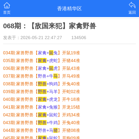
香港精华区
首页
返回
068期：【敌国来犯】家禽野兽
发表于：2026-05-21 22:47:27
134506
034期:家兽野兽【
家禽+
鼠
兔
】开鼠19准
035期:家兽野兽【
家禽
+虎蛇
】开猪44准
036期:家兽野兽【
家禽+
鼠
虎
】开鼠43准
037期:家兽野兽【
野兽+牛
马
】开马49准
038期:家兽野兽【
野兽
+狗鸡
】开兔40准
039期:家兽野兽【
野兽
+马羊
】开蛇02准
040期:家兽野兽【
家禽
+虎龙
】开牛18准
041期:家兽野兽【
家禽+兔猴
】开龙15错
042期:家兽野兽【
家禽
+鼠蛇
】开鸡34准
043期:家兽野兽【
野兽
+牛鸡
】开兔40准
044期:家兽野兽【
野兽+马
猪
】开猪08准
045期:家兽野兽【
家禽
+鼠蛇
】开狗09准