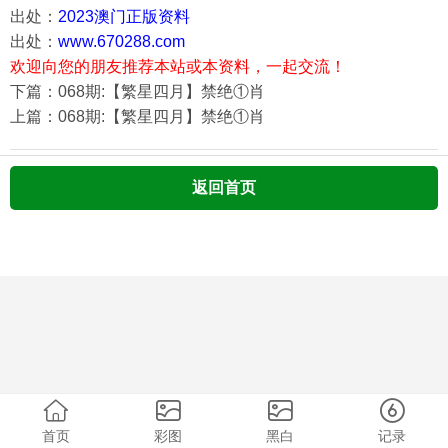
出处：
2023澳门正版资料
出处：
www.670288.com
欢迎向您的朋友推荐本站或本资料，一起交流！
下篇：068期:【繁星四月】禁绝①肖
上篇：068期:【繁星四月】禁绝①肖
返回首页
首页
彩图
黑白
记录