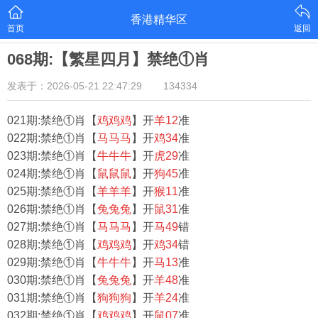
香港精华区
首页
返回
068期:【繁星四月】禁绝①肖
发表于：2026-05-21 22:47:29
134334
021期:禁绝①肖【
鸡鸡鸡
】开
羊12
准
022期:禁绝①肖【
马马马
】开
鸡34
准
023期:禁绝①肖【
牛牛牛
】开
虎29
准
024期:禁绝①肖【
鼠鼠鼠
】开
狗45
准
025期:禁绝①肖【
羊羊羊
】开
猴11
准
026期:禁绝①肖【
兔兔兔
】开
鼠31
准
027期:禁绝①肖【
马马马
】开
马49
错
028期:禁绝①肖【
鸡鸡鸡
】开
鸡34
错
029期:禁绝①肖【
牛牛牛
】开
马13
准
030期:禁绝①肖【
兔兔兔
】开
羊48
准
031期:禁绝①肖【
狗狗狗
】开
羊24
准
032期:禁绝①肖【
鸡鸡鸡
】开
鼠07
准