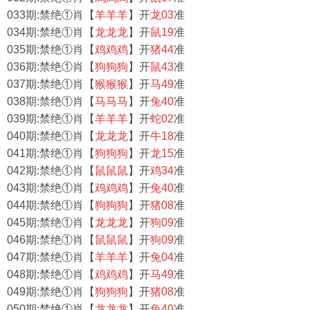
033期:禁绝①肖【
羊羊羊
】开
龙03
准
034期:禁绝①肖【
龙龙龙
】开
鼠19
准
035期:禁绝①肖【
鸡鸡鸡
】开
猪44
准
036期:禁绝①肖【
狗狗狗
】开
鼠43
准
037期:禁绝①肖【
猴猴猴
】开
马49
准
038期:禁绝①肖【
马马马
】开
兔40
准
039期:禁绝①肖【
羊羊羊
】开
蛇02
准
040期:禁绝①肖【
龙龙龙
】开
牛18
准
041期:禁绝①肖【
狗狗狗
】开
龙15
准
042期:禁绝①肖【
鼠鼠鼠
】开
鸡34
准
043期:禁绝①肖【
鸡鸡鸡
】开
兔40
准
044期:禁绝①肖【
狗狗狗
】开
猪08
准
045期:禁绝①肖【
龙龙龙
】开
狗09
准
046期:禁绝①肖【
鼠鼠鼠
】开
狗09
准
047期:禁绝①肖【
羊羊羊
】开
兔04
准
048期:禁绝①肖【
鸡鸡鸡
】开
马49
准
049期:禁绝①肖【
狗狗狗
】开
猪08
准
050期:禁绝①肖【
龙龙龙
】开
兔40
准