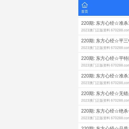
首页
220期: 东方心经☆准
2023澳门正版资料 670288.co
220期: 东方心经☆平
2023澳门正版资料 670288.co
220期: 东方心经☆平
2023澳门正版资料 670288.co
220期: 东方心经☆准
2023澳门正版资料 670288.co
220期: 东方心经☆无
2023澳门正版资料 670288.co
220期: 东方心经☆绝
2023澳门正版资料 670288.co
220期: 东方心经☆品