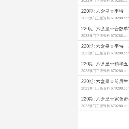
2023澳门正版资料 670288.co
220期: 六盒皇☆平特
2023澳门正版资料 670288.co
220期: 六盒皇☆合数
2023澳门正版资料 670288.co
220期: 六盒皇☆平特
2023澳门正版资料 670288.co
220期: 六盒皇☆精华
2023澳门正版资料 670288.co
220期: 六盒皇☆前后
2023澳门正版资料 670288.co
220期: 六盒皇☆家禽
2023澳门正版资料 670288.co