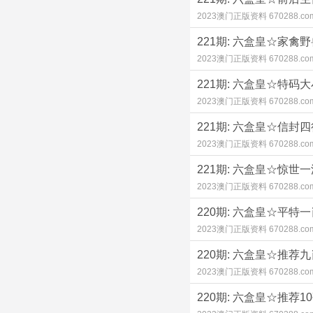
2023澳门正版资料 670288.co
221期: 六盒皇☆家禽
2023澳门正版资料 670288.co
221期: 六盒皇☆特码
2023澳门正版资料 670288.co
221期: 六盒皇☆信封
2023澳门正版资料 670288.co
221期: 六盒皇☆惊世
2023澳门正版资料 670288.co
220期: 六盒皇☆平特
2023澳门正版资料 670288.co
220期: 六盒皇☆推荐
2023澳门正版资料 670288.co
220期: 六盒皇☆推荐1