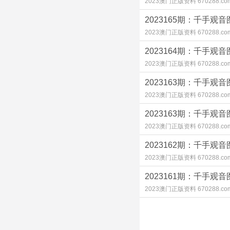
2023澳门正版资料 670288.co
2023165期：千手观音
2023澳门正版资料 670288.co
2023164期：千手观音
2023澳门正版资料 670288.co
2023163期：千手观音
2023澳门正版资料 670288.co
2023163期：千手观音
2023澳门正版资料 670288.co
2023162期：千手观音
2023澳门正版资料 670288.co
2023161期：千手观音
2023澳门正版资料 670288.co