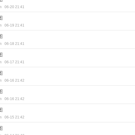
m
06-20 21:41
图
m
06-19 21:41
图
m
06-18 21:41
图
m
06-17 21:41
图
m
06-16 21:42
图
m
06-16 21:42
图
m
06-15 21:42
图