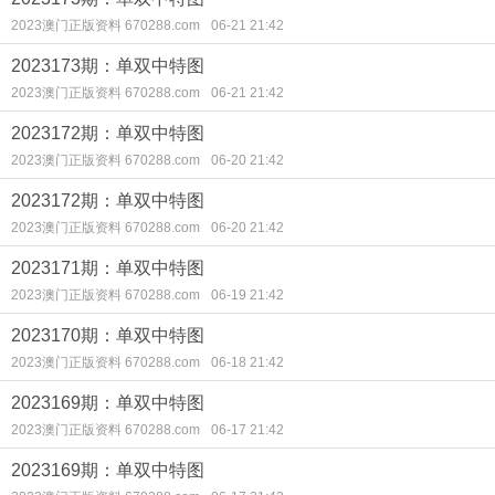
2023澳门正版资料 670288.com
06-21 21:42
2023173期：单双中特图
2023澳门正版资料 670288.com
06-21 21:42
2023172期：单双中特图
2023澳门正版资料 670288.com
06-20 21:42
2023172期：单双中特图
2023澳门正版资料 670288.com
06-20 21:42
2023171期：单双中特图
2023澳门正版资料 670288.com
06-19 21:42
2023170期：单双中特图
2023澳门正版资料 670288.com
06-18 21:42
2023169期：单双中特图
2023澳门正版资料 670288.com
06-17 21:42
2023169期：单双中特图