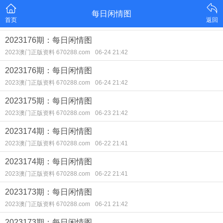
每日闲情图
首页
返回
2023176期：每日闲情图
2023澳门正版资料 670288.com
06-24 21:42
2023176期：每日闲情图
2023澳门正版资料 670288.com
06-24 21:42
2023175期：每日闲情图
2023澳门正版资料 670288.com
06-23 21:42
2023174期：每日闲情图
2023澳门正版资料 670288.com
06-22 21:41
2023174期：每日闲情图
2023澳门正版资料 670288.com
06-22 21:41
2023173期：每日闲情图
2023澳门正版资料 670288.com
06-21 21:42
2023173期：每日闲情图