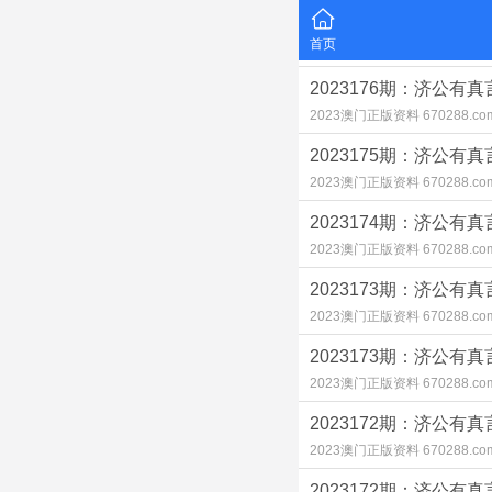
首页
2023176期：济公有真
2023澳门正版资料 670288.co
2023175期：济公有真
2023澳门正版资料 670288.co
2023174期：济公有真
2023澳门正版资料 670288.co
2023173期：济公有真
2023澳门正版资料 670288.co
2023173期：济公有真
2023澳门正版资料 670288.co
2023172期：济公有真
2023澳门正版资料 670288.co
2023172期：济公有真