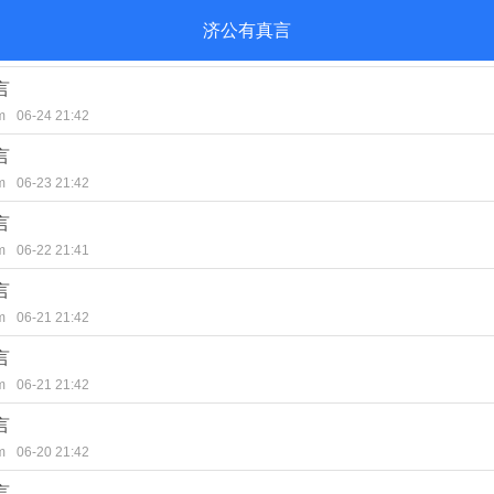
济公有真言
言
m
06-24 21:42
言
m
06-23 21:42
言
m
06-22 21:41
言
m
06-21 21:42
言
m
06-21 21:42
言
m
06-20 21:42
言