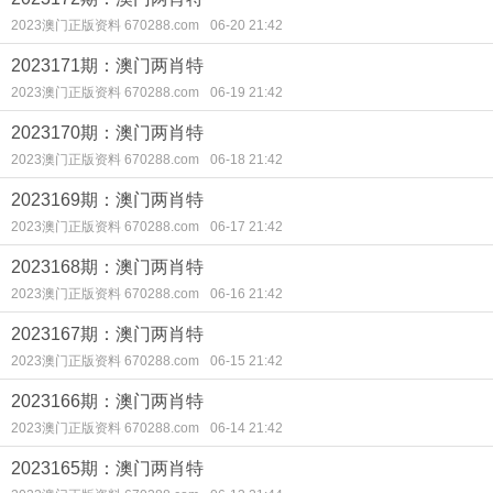
2023澳门正版资料 670288.com
06-20 21:42
2023171期：澳门两肖特
2023澳门正版资料 670288.com
06-19 21:42
2023170期：澳门两肖特
2023澳门正版资料 670288.com
06-18 21:42
2023169期：澳门两肖特
2023澳门正版资料 670288.com
06-17 21:42
2023168期：澳门两肖特
2023澳门正版资料 670288.com
06-16 21:42
2023167期：澳门两肖特
2023澳门正版资料 670288.com
06-15 21:42
2023166期：澳门两肖特
2023澳门正版资料 670288.com
06-14 21:42
2023165期：澳门两肖特