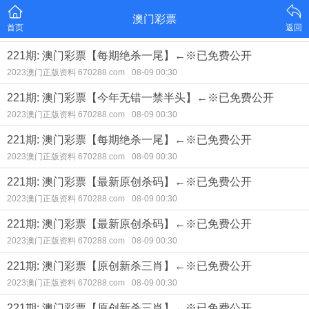
澳门彩票
首页
返回
221期: 澳门彩票【每期绝杀一尾】←※已免费公开
2023澳门正版资料 670288.com
08-09 00:30
221期: 澳门彩票【今年无错一禁半头】←※已免费公开
2023澳门正版资料 670288.com
08-09 00:30
221期: 澳门彩票【每期绝杀一尾】←※已免费公开
2023澳门正版资料 670288.com
08-09 00:30
221期: 澳门彩票【最新原创杀码】←※已免费公开
2023澳门正版资料 670288.com
08-09 00:30
221期: 澳门彩票【最新原创杀码】←※已免费公开
2023澳门正版资料 670288.com
08-09 00:30
221期: 澳门彩票【原创新杀三肖】←※已免费公开
2023澳门正版资料 670288.com
08-09 00:30
221期: 澳门彩票【原创新杀三肖】←※已免费公开