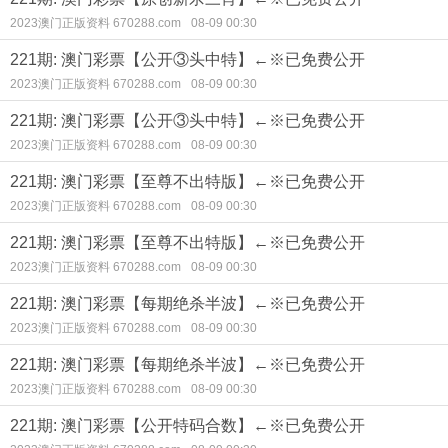
2023澳门正版资料 670288.com
08-09 00:30
221期: 澳门彩票【公开③头中特】←※已免费公开
2023澳门正版资料 670288.com
08-09 00:30
221期: 澳门彩票【公开③头中特】←※已免费公开
2023澳门正版资料 670288.com
08-09 00:30
221期: 澳门彩票【至尊不出特版】←※已免费公开
2023澳门正版资料 670288.com
08-09 00:30
221期: 澳门彩票【至尊不出特版】←※已免费公开
2023澳门正版资料 670288.com
08-09 00:30
221期: 澳门彩票【每期绝杀半波】←※已免费公开
2023澳门正版资料 670288.com
08-09 00:30
221期: 澳门彩票【每期绝杀半波】←※已免费公开
2023澳门正版资料 670288.com
08-09 00:30
221期: 澳门彩票【公开特码合数】←※已免费公开