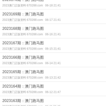
2023澳门正版资料 670288.com
06-18 21:41
2023169期：澳门跑马图
2023澳门正版资料 670288.com
06-17 21:41
2023168期：澳门跑马图
2023澳门正版资料 670288.com
06-16 21:41
2023167期：澳门跑马图
2023澳门正版资料 670288.com
06-15 21:41
2023166期：澳门跑马图
2023澳门正版资料 670288.com
06-14 21:41
2023165期：澳门跑马图
2023澳门正版资料 670288.com
06-13 21:42
2023164期：澳门跑马图
2023澳门正版资料 670288.com
06-12 21:47
2023163期：澳门跑马图