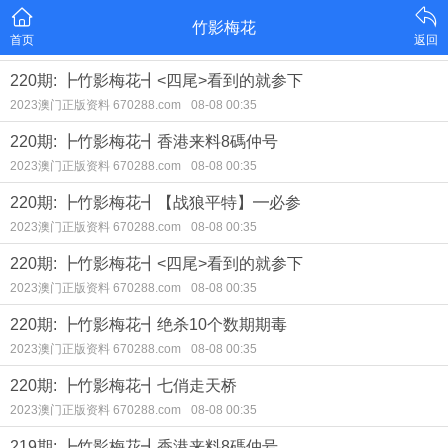
竹影梅花
首页
返回
220期: ┣竹影梅花┫<四尾>看到的就参下
2023澳门正版资料 670288.com
08-08 00:35
220期: ┣竹影梅花┫香港来料8碼仲号
2023澳门正版资料 670288.com
08-08 00:35
220期: ┣竹影梅花┫【战狼平特】━必参
2023澳门正版资料 670288.com
08-08 00:35
220期: ┣竹影梅花┫<四尾>看到的就参下
2023澳门正版资料 670288.com
08-08 00:35
220期: ┣竹影梅花┫绝杀10个数期期毒
2023澳门正版资料 670288.com
08-08 00:35
220期: ┣竹影梅花┫七俏走天桥
2023澳门正版资料 670288.com
08-08 00:35
219期: ┣竹影梅花┫香港来料8碼仲号