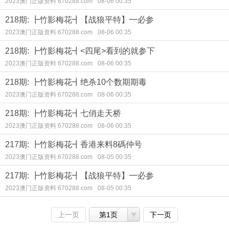
2023澳门正版资料 670288.com
08-06 00:35
218期: ┣竹影梅花┫【战狼平特】━必参
2023澳门正版资料 670288.com
08-06 00:35
218期: ┣竹影梅花┫<四尾>看到的就参下
2023澳门正版资料 670288.com
08-06 00:35
218期: ┣竹影梅花┫绝杀10个数期期毒
2023澳门正版资料 670288.com
08-06 00:35
218期: ┣竹影梅花┫七俏走天桥
2023澳门正版资料 670288.com
08-06 00:35
217期: ┣竹影梅花┫香港来料8碼仲号
2023澳门正版资料 670288.com
08-05 00:35
217期: ┣竹影梅花┫【战狼平特】━必参
2023澳门正版资料 670288.com
08-05 00:35
上一页
第1页
下一页