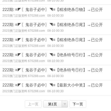
2023澳门正版资料 670288.com
08-10 00:30
222期: ≡◤〖鬼谷子必中〗◥≡【精准绝杀①物】→已公开
2023澳门正版资料 670288.com
08-10 00:30
222期: ≡◤〖鬼谷子必中〗◥≡【精准绝杀①尾】→已公开
2023澳门正版资料 670288.com
08-10 00:30
222期: ≡◤〖鬼谷子必中〗◥≡【精准绝杀①尾】→已公开
2023澳门正版资料 670288.com
08-10 00:30
222期: ≡◤〖鬼谷子必中〗◥≡【绝杀特号①行】→已公开
2023澳门正版资料 670288.com
08-10 00:30
222期: ≡◤〖鬼谷子必中〗◥≡【绝杀特号①行】→已公开
2023澳门正版资料 670288.com
08-10 00:30
222期: ≡◤〖鬼谷子必中〗◥≡【最新大小中奖】→已公开
2023澳门正版资料 670288.com
08-10 00:30
上一页
第1页
下一页