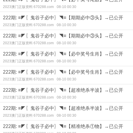
2023澳门正版资料 670288.com
08-10 00:30
222期: ≡◤〖鬼谷子必中〗◥≡【期期必中③头】→已公开
2023澳门正版资料 670288.com
08-10 00:30
222期: ≡◤〖鬼谷子必中〗◥≡【期期必中③头】→已公开
2023澳门正版资料 670288.com
08-10 00:30
222期: ≡◤〖鬼谷子必中〗◥≡【必中奖号生肖】→已公开
2023澳门正版资料 670288.com
08-10 00:30
222期: ≡◤〖鬼谷子必中〗◥≡【必中奖号生肖】→已公开
2023澳门正版资料 670288.com
08-10 00:30
222期: ≡◤〖鬼谷子必中〗◥≡【超准绝杀半波】→已公开
2023澳门正版资料 670288.com
08-10 00:30
222期: ≡◤〖鬼谷子必中〗◥≡【超准绝杀半波】→已公开
2023澳门正版资料 670288.com
08-10 00:30
222期: ≡◤〖鬼谷子必中〗◥≡【精准绝杀①物】→已公开